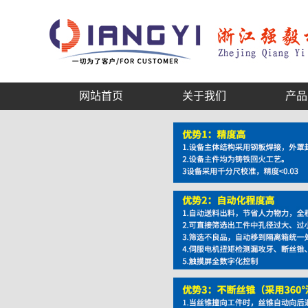
网站首页
关于我们
产品
公司简介
攻
发展历程
离
企业文化
全自动
标
锁紧螺
压