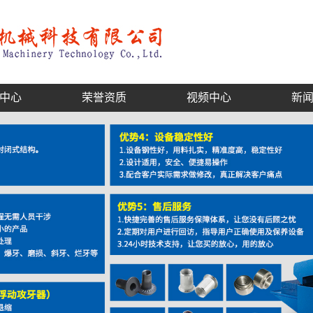
中心
荣誉资质
视频中心
新
牙机
心机
清洗线
准机
母成型机
点机