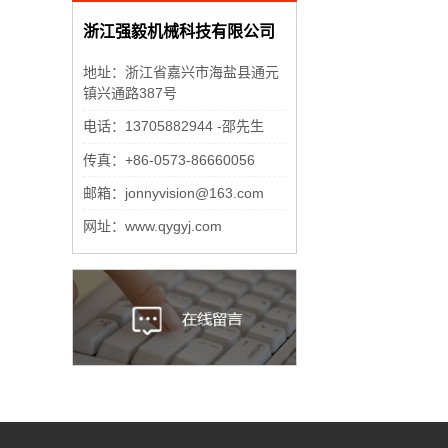
浙江强毅机械科技有限公司
地址：浙江省嘉兴市海盐县通元
镇兴通路387号
电话：13705882944 -邵先生
传真：+86-0573-86660056
邮箱：jonnyvision@163.com
网址：www.qygyj.com