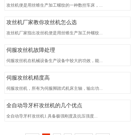
攻丝机便是用丝锥生产加工螺纹的一种数控车床，...
攻丝机厂家教你攻丝机怎么选
攻丝机厂家指出攻丝机便是用丝锥生产加工外螺纹...
伺服攻丝机故障处理
伺服攻丝机在机械设备生产设备中较大的功效，能...
伺服攻丝机精度高
伺服攻丝机，所有为伺服脚踏式机床主轴，输出功...
全自动导牙杆攻丝机的几个优点
全自动导牙杆攻丝机1.具备极强刚度及抗压强度...