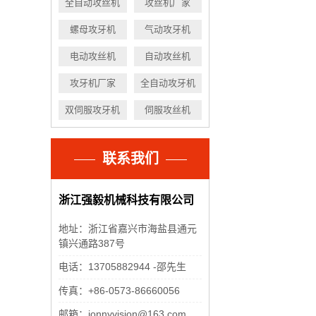
全自动攻丝机
攻丝机厂家
螺母攻牙机
气动攻牙机
电动攻丝机
自动攻丝机
攻牙机厂家
全自动攻牙机
双伺服攻牙机
伺服攻丝机
联系我们
浙江强毅机械科技有限公司
地址：浙江省嘉兴市海盐县通元
镇兴通路387号
电话：13705882944 -邵先生
传真：+86-0573-86660056
邮箱：jonnyvision@163.com