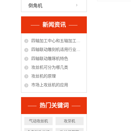
倒角机
新闻资讯
四轴加工中心和五轴加工中心有什么区别？
四轴联动雕刻机适用行业和材料
四轴联动雕琢机特色
攻丝机可分为哪几类
攻丝机的原理
市场上攻丝机的应用
热门关键词
气动攻丝机
攻牙机