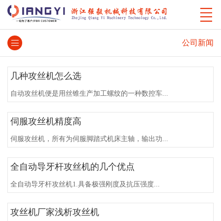
公司新闻
几种攻丝机怎么选
自动攻丝机便是用丝锥生产加工螺纹的一种数控车...
伺服攻丝机精度高
伺服攻丝机，所有为伺服脚踏式机床主轴，输出功...
全自动导牙杆攻丝机的几个优点
全自动导牙杆攻丝机1.具备极强刚度及抗压强度...
攻丝机厂家浅析攻丝机