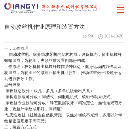
自动攻丝机作业原理和装置方法
596
2021-10-30
一，工作原理
自动攻丝机
厂家介绍
攻牙机
的架构构成：设备机壳，挤出机螺杆
螺帽组成，齿轮组，夹紧丝锥装置四部份构成。
工作原理：攻牙机挤出机螺杆螺帽受冲床边下健身运动的力传动齿
轮组成，齿轮组经的减速比輸出健壮扭矩，推动丝锥做平移健身运
动进行攻牙工作。
型号归类
按攻丝总数分：双孔，多孔（多单机版会出八孔）
按构造原理可分成：脚踏式，伺服电机式，软轴传动系统式。
按攻丝专业技能可分成：静态数据攻牙（精准定位，丝锥走规范牙
距，攻丝外螺纹成形好，高精度）
动态性攻丝（丝锥走自然数牙距，攻丝外螺纹不光滑，多用以外螺
纹精密度规定不高商品）
二，装置方式方式