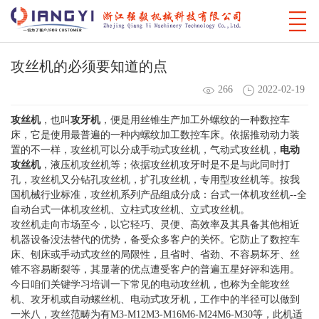
攻丝机的必须要知道的点
266
2022-02-19
攻丝机
，也叫
攻牙机
，便是用丝锥生产加工外螺纹的一种数控车
床，它是使用最普遍的一种内螺纹加工数控车床。依据推动动力装
置的不一样，攻丝机可以分成手动式攻丝机，气动式攻丝机，
电动
攻丝机
，液压机攻丝机等；依据攻丝机攻牙时是不是与此同时打
孔，攻丝机又分钻孔攻丝机，扩孔攻丝机，专用型攻丝机等。按我
国机械行业标准，攻丝机系列产品组成分成：台式一体机攻丝机--全
自动台式一体机攻丝机、立柱式攻丝机、立式攻丝机。
攻丝机走向市场至今，以它轻巧、灵便、高效率及其具备其他相近
机器设备没法替代的优势，备受众多客户的关怀。它防止了数控车
床、刨床或手动式攻丝的局限性，且省时、省劲、不容易坏牙、丝
锥不容易断裂等，其显著的优点遭受客户的普遍五星好评和选用。
今日咱们关键学习培训一下常见的电动攻丝机，也称为全能攻丝
机、攻牙机或自动螺丝机、电动式攻牙机，工作中的半径可以做到
一米八，攻丝范畴为有M3-M12M3-M16M6-M24M6-M30等，此机适