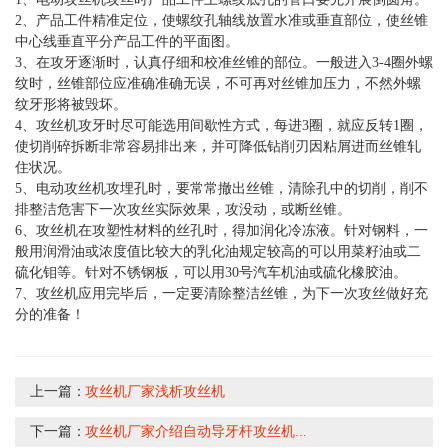
2、产品工件精准定位，使螺纹孔轴线放置水准或垂直部位，使丝锥
中心线垂直平分产品工件的平面图。
3、在攻牙逐渐时，认真仔细和校准丝锥的部位。一般进入3-4圈外螺
纹时，丝锥部位应准确准确无误，不可再对丝锥加压力，不然外螺
纹牙形将被毁坏。
4、攻丝机攻牙时尽可能选用间歇性方式，每进3圈，就应反转1圈，
使切削碎拆断非常容易排出来，并可降低钻削刃因粘屑进而丝锥轧
住状况。
5、电动攻丝机攻埋孔时，要常常撤出丝锥，清除孔中的切削，削不
排整洁危害下一次攻丝实际效果，攻没动，或断丝锥。
6、攻丝机在攻塑性材料的丝孔时，得加润化冷冻液。针对钢料，一
般用润滑油或浓度值比较大的乳化油规定较高的可以用菜籽油或二
硫化钼等。针对不锈钢板，可以用30号汽车机油或硫化橡胶油。
7、攻丝机应用完毕后，一定要清除整洁丝锥，为下一次攻丝做好充
分的准备！
上一篇：
攻丝机厂家浅析攻丝机
下一篇：
攻丝机厂家介绍自动导牙杆攻丝机...